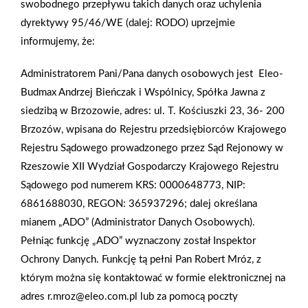
swobodnego przepływu takich danych oraz uchylenia
dyrektywy 95/46/WE (dalej: RODO) uprzejmie
W lipcowo-sierpniowym wydaniu „Głosu PSB” w „ Temacie
informujemy, że:
numeru” polecamy opracowanie pt. „Nowoczesna elewacja” , w
którym eksperci z firmy: ROCKWOOL, TERMO ORGANIKA,
Administratorem Pani/Pana danych osobowych jest Eleo-
KREISEL, FARBY KABE i ELASTOLITH podpowiadają na co
Budmax Andrzej Bieńczak i Wspólnicy, Spółka Jawna z
zwrócić uwagę przy wykonywaniu izolacji cieplnej budynku,
siedzibą w Brzozowie, adres: ul. T. Kościuszki 23, 36- 200
przy nakładaniu tynków elewacyjnych i wykonywaniu powłoki
Brzozów, wpisana do Rejestru przedsiębiorców Krajowego
malarskiej oraz wykończeniu elewacji elastyczną płytką
Rejestru Sądowego prowadzonego przez Sąd Rejonowy w
klinkierową. Dział „Technologie i produkty” zawiera cenne
Rzeszowie XII Wydział Gospodarczy Krajowego Rejestru
porady związane m.in. wyborem elektronarzędzi
Sądowego pod numerem KRS: 0000648773, NIP:
akumulatorowych, z właściwą izolacją poddasza i miejsc trudno
6861688030, REGON: 365937296; dalej określana
dostępnych czy też ociepleniem domu, wyborem zaworów
mianem „ADO” (Administrator Danych Osobowych).
kulkowych, nowoczesnych bram garażowych, sufitów
Pełniąc funkcję „ADO” wyznaczony został Inspektor
modułowych, hydroizolacji oraz murów oporowych.
Ochrony Danych. Funkcję tą pełni Pan Robert Mróz, z
Przedstawiamy również analizę rynku dot. dynamiki sprzedaży i
którym można się kontaktować w formie elektronicznej na
trendów zmian cen materiałów w I półroczu 2022 roku oraz
adres r.mroz@eleo.com.pl lub za pomocą poczty
piszemy o inwestycjach parterów Grupy PSB, którzy od