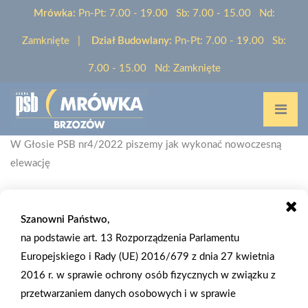
Mrówka:
Pn-Pt: 7.00 - 19.00 Sb: 7.00 - 15.00 Nd:
Zamknięte |
Dział Budowlany:
Pn-Pt: 7.00 - 19.00 Sb:
7.00 - 15.00 Nd: Zamknięte
Home
/
Aktualności
/
W Głosie PSB nr4/2022 piszemy jak wykonać nowoczesną
elewację
Szanowni Państwo,
na podstawie art. 13 Rozporządzenia Parlamentu
Europejskiego i Rady (UE) 2016/679 z dnia 27 kwietnia
2022-08-02
2016 r. w sprawie ochrony osób fizycznych w związku z
W GŁOSIE PSB NR4/2022 PISZEMY JAK
przetwarzaniem danych osobowych i w sprawie
WYKONAĆ NOWOCZESNĄ ELEWACJĘ