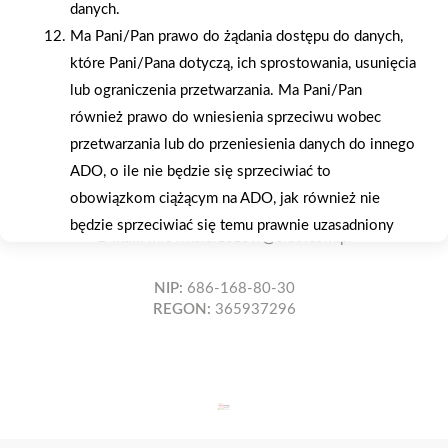
danych.
Ma Pani/Pan prawo do żądania dostępu do danych,
Oferujemy zakupy
Zakupy
które Pani/Pana dotyczą, ich sprostowania, usunięcia
telefoniczne
na terenie całej Polski
lub ograniczenia przetwarzania. Ma Pani/Pan
również prawo do wniesienia sprzeciwu wobec
przetwarzania lub do przeniesienia danych do innego
Mrówka Brzozów
ul. Kościuszki 23, 36-200 Brzozów
ADO, o ile nie będzie się sprzeciwiać to
obowiązkom ciążącym na ADO, jak również nie
Telefon:
13 43 440 20
będzie sprzeciwiać się temu prawnie uzasadniony
E-mail:
mrowka.brzozow@eleo.com.pl
interes ADO.
Ma Pani/Pan prawo do wniesienia skargi w związku
NIP:
686-168-80-30
z przetwarzaniem przez ADO danych osobowych do
REGON:
365937296
organu nadzorczego, którym jest Prezes Urzędu
Ochrony Danych Osobowych , ul. Stawki 2, 00-193
Warszawa.
Ma Pani/Pan prawo do cofnięcia zgody udzielonej na
przetwarzanie danych w dowolnym momencie, jeśli