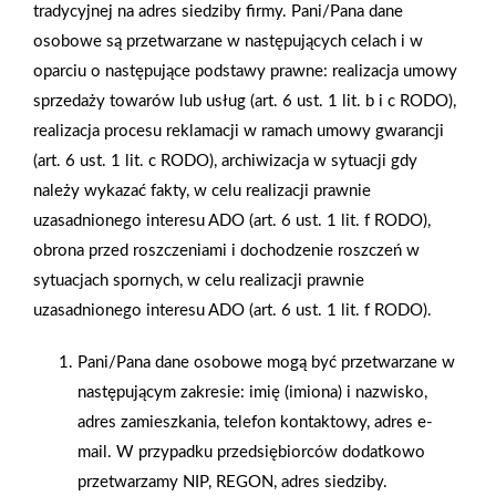
tradycyjnej na adres siedziby firmy. Pani/Pana dane
początku tego roku uruchomili 10 sklepów PSB Mrówka oraz 1
osobowe są przetwarzane w następujących celach i w
placówkę PSB Profi. Głos PSB dostępny jest również w wersji
oparciu o następujące podstawy prawne: realizacja umowy
elektronicznej https://www.grupapsb.com.pl/glos-psb
sprzedaży towarów lub usług (art. 6 ust. 1 lit. b i c RODO),
realizacja procesu reklamacji w ramach umowy gwarancji
AKTUALNOŚCI
(art. 6 ust. 1 lit. c RODO), archiwizacja w sytuacji gdy
należy wykazać fakty, w celu realizacji prawnie
uzasadnionego interesu ADO (art. 6 ust. 1 lit. f RODO),
obrona przed roszczeniami i dochodzenie roszczeń w
sytuacjach spornych, w celu realizacji prawnie
uzasadnionego interesu ADO (art. 6 ust. 1 lit. f RODO).
Pani/Pana dane osobowe mogą być przetwarzane w
następującym zakresie: imię (imiona) i nazwisko,
adres zamieszkania, telefon kontaktowy, adres e-
mail. W przypadku przedsiębiorców dodatkowo
przetwarzamy NIP, REGON, adres siedziby.