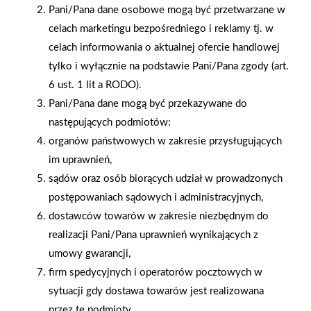
Pani/Pana dane osobowe mogą być przetwarzane w
celach marketingu bezpośredniego i reklamy tj. w
celach informowania o aktualnej ofercie handlowej
2026-01-15
2026-01-12
tylko i wyłącznie na podstawie Pani/Pana zgody (art.
Grupa PSB Handel S.A.
Zacisze S.A. dołącza do
6 ust. 1 lit a RODO).
gra z WOŚP. Powstała
Grupy PSB. Sieć kończy
Pani/Pana dane mogą być przekazywane do
firmowa eSkarbonka na
rok strategicznym
rzecz gastroenterologii
otwarciem po
następujących podmiotów:
dziecięcej
rebrandingu
organów państwowych w zakresie przysługujących
im uprawnień,
sądów oraz osób biorących udział w prowadzonych
postępowaniach sądowych i administracyjnych,
dostawców towarów w zakresie niezbędnym do
realizacji Pani/Pana uprawnień wynikających z
umowy gwarancji,
firm spedycyjnych i operatorów pocztowych w
sytuacji gdy dostawa towarów jest realizowana
przez te podmioty,