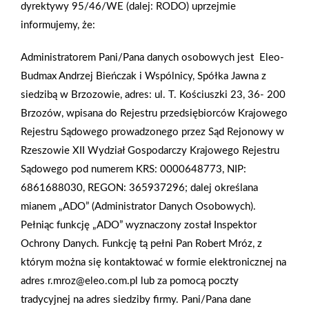
dyrektywy 95/46/WE (dalej: RODO) uprzejmie
wykonawczych i pracowników - przygotowała 17 listopada
informujemy, że:
2007 r. firma Building Business z Bielska - zaprosiła ich na
....polowanie. Całość spotkania odbyła się w lasach w
Administratorem Pani/Pana danych osobowych jest Eleo-
miejscowości Landek k/Czechowic. Oczywiście wprawnych
Budmax Andrzej Bieńczak i Wspólnicy, Spółka Jawna z
strzelców nie było w towarzystwie, więc większość czasu
siedzibą w Brzozowie, adres: ul. T. Kościuszki 23, 36- 200
zajęły ćwiczenia na strzelnicy - zużyto ponad 1000 naboi.
Brzozów, wpisana do Rejestru przedsiębiorców Krajowego
Chyba jednak nie nauczyli się zbyt dobrze tego sportu, bo dzika
Rejestru Sądowego prowadzonego przez Sąd Rejonowy w
zwierzyna została spokojnie w lesie w stanie nienaruszonym, a
Rzeszowie XII Wydział Gospodarczy Krajowego Rejestru
na ognisku piekł się świniak - stworzenie raczej mniej leśne...
Sądowego pod numerem KRS: 0000648773, NIP:
Głównym sponsorem spotkania był ISOVER, w imprezie wzięło
6861688030, REGON: 365937296; dalej określana
udział około 40 osób.
mianem „ADO” (Administrator Danych Osobowych).
Pełniąc funkcję „ADO” wyznaczony został Inspektor
AKTUALNOŚCI
Ochrony Danych. Funkcję tą pełni Pan Robert Mróz, z
którym można się kontaktować w formie elektronicznej na
adres r.mroz@eleo.com.pl lub za pomocą poczty
tradycyjnej na adres siedziby firmy. Pani/Pana dane