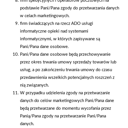
firm spedycyjnych i operatorów pocztowych na
podstawie Pani/Pana zgody do przetwarzania danych
w celach marketingowych.
firm świadczących na rzecz ADO usługi
Gwarancja jakości
Zakupy w systemie
informatyczne opieki nad systemami
naszych produktów
ratalnym
informatycznymi, w których zapisywane są
Pani/Pana dane osobowe.
Pani/Pana dane osobowe będą przechowywanie
przez okres trwania umowy sprzedaży towarów lub
usług, a po zakończeniu trwania umowy do czasu
Oferujemy zakupy
Zakupy
telefoniczne
na terenie całej Polski
przedawnienia wszelkich potencjalnych roszczeń z
nią związanych.
W przypadku udzielenia zgody na przetwarzanie
Mrówka Brzozów
danych do celów marketingowych Pani/Pana dane
ul. Kościuszki 23, 36-200 Brzozów
będą przetwarzane do momentu wycofania przez
Panią/Pana zgody na przetwarzanie Pani/Pana
Telefon:
13 43 440 20
danych.
E-mail:
mrowka.brzozow@eleo.com.pl