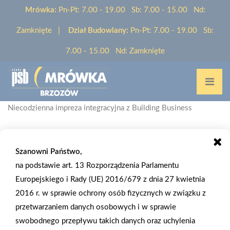
Mrówka:
Pn-Pt: 7.00 - 19.00 Sb: 7.00 - 15.00 Nd:
Zamknięte |
Dział Budowlany:
Pn-Pt: 7.00 - 19.00 Sb:
7.00 - 15.00 Nd: Zamknięte
Home
/
Aktualności
/
Niecodzienna impreza integracyjna z Building Business
Szanowni Państwo,
na podstawie art. 13 Rozporządzenia Parlamentu
2007-11-16
Europejskiego i Rady (UE) 2016/679 z dnia 27 kwietnia
NIECODZIENNA IMPREZA INTEGRACYJNA
2016 r. w sprawie ochrony osób fizycznych w związku z
Z BUILDING BUSINESS
przetwarzaniem danych osobowych i w sprawie
swobodnego przepływu takich danych oraz uchylenia
Dość niecodzienną imprezę dla swoich klientów - firm