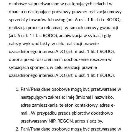
osobowe są przetwarzane w następujących celach i w
oparciu o następujące podstawy prawne: realizacja umowy
sprzedaży towarów lub usług (art. 6 ust. 1 lit. b i c RODO),
realizacja procesu reklamacji w ramach umowy gwarancji
(art. 6 ust. 1 lit. c RODO), archiwizacja w sytuacji gdy
należy wykazać fakty, w celu realizacji prawnie
uzasadnionego interesu ADO (art. 6 ust. 1 lit. f RODO),
obrona przed roszczeniami i dochodzenie roszczeń w
sytuacjach spornych, w celu realizacji prawnie
uzasadnionego interesu ADO (art. 6 ust. 1 lit. f RODO).
2026-01-15
2026-01-12
Pani/Pana dane osobowe mogą być przetwarzane w
Grupa PSB Handel S.A.
Zacisze S.A. dołącza do
następującym zakresie: imię (imiona) i nazwisko,
gra z WOŚP. Powstała
Grupy PSB. Sieć kończy
firmowa eSkarbonka na
rok strategicznym
adres zamieszkania, telefon kontaktowy, adres e-
rzecz gastroenterologii
otwarciem po
mail. W przypadku przedsiębiorców dodatkowo
dziecięcej
rebrandingu
przetwarzamy NIP, REGON, adres siedziby.
Pani/Pana dane osobowe mogą być przetwarzane w