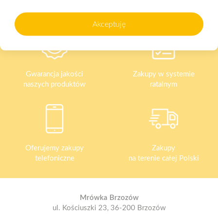
Akceptuję
Gwarancja jakości
Zakupy w systemie
naszych produktów
ratalnym
Oferujemy zakupy
Zakupy
telefoniczne
na terenie całej Polski
Mrówka Brzozów
ul. Kościuszki 23, 36-200 Brzozów