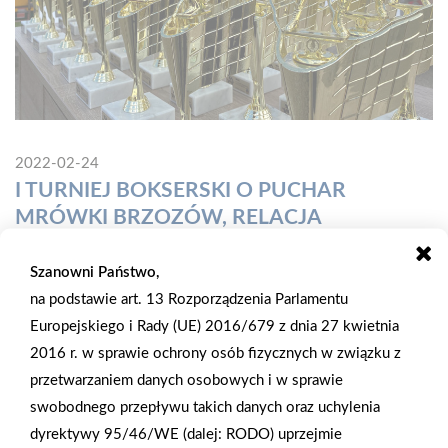
2022-02-24
I TURNIEJ BOKSERSKI O PUCHAR
MRÓWKI BRZOZÓW, RELACJA
W sobotnie popołudnie na obiekcie MOSiR w
Szanowni Państwo,
Brzozowie przy ulicy Legionistów odbył się „I Turniej
na podstawie art. 13 Rozporządzenia Parlamentu
Bokserski o Puchar Mrówki”, którego organizatorem
Europejskiego i Rady (UE) 2016/679 z dnia 27 kwietnia
jest Ośrodek Edukacyjno-Warsztatowy „Nasz Dom”
2016 r. w sprawie ochrony osób fizycznych w związku z
przy Fundacji Pomocy Dzieciom im. Stanisławy
przetwarzaniem danych osobowych i w sprawie
Bieńczak w Brzozowie. Nasza Mrówka była głównym
swobodnego przepływu takich danych oraz uchylenia
sponsorem i czynnie uczestniczyła w
dyrektywy 95/46/WE (dalej: RODO) uprzejmie