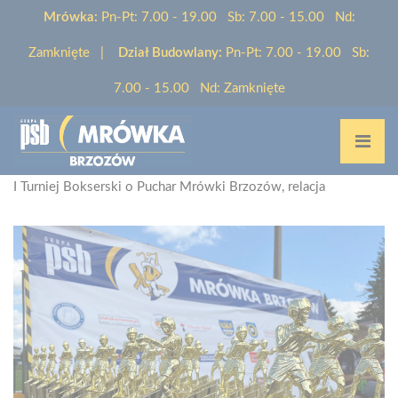
Mrówka:
Pn-Pt: 7.00 - 19.00 Sb: 7.00 - 15.00 Nd:
Zamknięte |
Dział Budowlany:
Pn-Pt: 7.00 - 19.00 Sb:
7.00 - 15.00 Nd: Zamknięte
Home
/
Aktualności
/
I Turniej Bokserski o Puchar Mrówki Brzozów, relacja