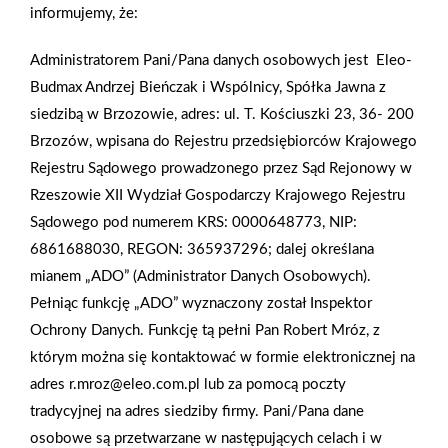
przygotowaniach do gali. Fani boksu zobaczyli w
informujemy, że:
sumie 37 walk. W ringu swoje umiejętności
Administratorem Pani/Pana danych osobowych jest Eleo-
zaprezentowali zawodnicy w czterech kategoriach
Budmax Andrzej Bieńczak i Wspólnicy, Spółka Jawna z
wiekowych: młodziki, kadeci, juniorzy i seniorzy.
siedzibą w Brzozowie, adres: ul. T. Kościuszki 23, 36- 200
Nasz Klub bokserski
Brzozów, wpisana do Rejestru przedsiębiorców Krajowego
Mrówka Brzozów
reprezentował
Mikołaj Kowalczyk, który jest podopiecznym
Rejestru Sądowego prowadzonego przez Sąd Rejonowy w
Wojciecha Nędzy. Sprawnie zorganizowane
Rzeszowie XII Wydział Gospodarczy Krajowego Rejestru
widowisko sportowe w Brzozowie stało na wysokim
Sądowego pod numerem KRS: 0000648773, NIP:
poziomie. Na turnieju wystąpili pięściarze z kilkunastu
6861688030, REGON: 365937296; dalej określana
klubów z całego kraju. Można było poczuć bokserski
mianem „ADO” (Administrator Danych Osobowych).
klimat rywalizacji i ducha walki.
Pełniąc funkcję „ADO” wyznaczony został Inspektor
Impreza miała wymiar charytatywny. Pieniądze
Ochrony Danych. Funkcję tą pełni Pan Robert Mróz, z
zebrane podczas turnieju zostaną przekazane dla
którym można się kontaktować w formie elektronicznej na
podopiecznych Fundacji Pomocy Dzieciom im.
adres r.mroz@eleo.com.pl lub za pomocą poczty
Stanisławy Bieńczak w Brzozowie.
tradycyjnej na adres siedziby firmy. Pani/Pana dane
osobowe są przetwarzane w następujących celach i w