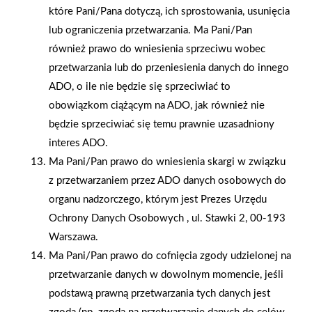
które Pani/Pana dotyczą, ich sprostowania, usunięcia
lub ograniczenia przetwarzania. Ma Pani/Pan
również prawo do wniesienia sprzeciwu wobec
przetwarzania lub do przeniesienia danych do innego
ADO, o ile nie będzie się sprzeciwiać to
obowiązkom ciążącym na ADO, jak również nie
będzie sprzeciwiać się temu prawnie uzasadniony
interes ADO.
Ma Pani/Pan prawo do wniesienia skargi w związku
z przetwarzaniem przez ADO danych osobowych do
organu nadzorczego, którym jest Prezes Urzędu
Ochrony Danych Osobowych , ul. Stawki 2, 00-193
2026-01-15
2026-01-12
Warszawa.
Grupa PSB Handel S.A.
Zacisze S.A. dołącza do
Ma Pani/Pan prawo do cofnięcia zgody udzielonej na
gra z WOŚP. Powstała
Grupy PSB. Sieć kończy
przetwarzanie danych w dowolnym momencie, jeśli
firmowa eSkarbonka na
rok strategicznym
podstawą prawną przetwarzania tych danych jest
rzecz gastroenterologii
otwarciem po