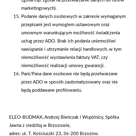
zgoda (np. zgoda na przetwarzanie danych do celów
dziecięcej
rebrandingu
marketingowych).
Podanie danych osobowych w zakresie wymaganym
przepisami jest wymogiem ustawowym oraz
umownym warunkującym możliwość świadczenia
usług przez ADO. Brak ich podania uniemożliwi
nawiązanie i utrzymanie relacji handlowych, w tym
niemożliwość wystawienia faktury VAT, czy
niemożliwość realizacji umowy gwarancji.
Pani/Pana dane osobowe nie będą przetwarzane
przez ADO w sposób zautomatyzowany oraz nie
będą poddawane profilowaniu.
ELEO-BUDMAX, Andrzej Bieńczak i Wspólnicy, Spółka
2025-12-31
Otwarcie sklepu PSB
Jawna z siedzibą w Brzozowie,
Mrówka w Wyrzysku
adres: ul. T. Kościuszki 23, 36-200 Brzozów.