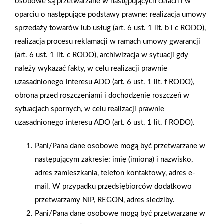
osobowe są przetwarzane w następujących celach i w
oparciu o następujące podstawy prawne: realizacja umowy
sprzedaży towarów lub usług (art. 6 ust. 1 lit. b i c RODO),
realizacja procesu reklamacji w ramach umowy gwarancji
(art. 6 ust. 1 lit. c RODO), archiwizacja w sytuacji gdy
należy wykazać fakty, w celu realizacji prawnie
uzasadnionego interesu ADO (art. 6 ust. 1 lit. f RODO),
2026-01-15
2026-01-12
obrona przed roszczeniami i dochodzenie roszczeń w
Grupa PSB Handel S.A.
Zacisze S.A. dołącza do
sytuacjach spornych, w celu realizacji prawnie
gra z WOŚP. Powstała
Grupy PSB. Sieć kończy
uzasadnionego interesu ADO (art. 6 ust. 1 lit. f RODO).
firmowa eSkarbonka na
rok strategicznym
rzecz gastroenterologii
otwarciem po
Pani/Pana dane osobowe mogą być przetwarzane w
dziecięcej
rebrandingu
następującym zakresie: imię (imiona) i nazwisko,
adres zamieszkania, telefon kontaktowy, adres e-
mail. W przypadku przedsiębiorców dodatkowo
przetwarzamy NIP, REGON, adres siedziby.
Pani/Pana dane osobowe mogą być przetwarzane w