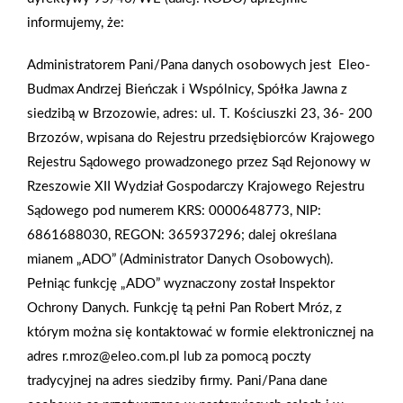
wraz z funkcjonariuszem Policji w Sulejowie gościć w Szkole
informujemy, że:
Podstawowej nr 1 w Sulejowie oraz w Szkole Podstawowej w
Witowie. Mrówka towarzyszyła najmłodszym w nauce zasad
Administratorem Pani/Pana danych osobowych jest Eleo-
bezpiecznego poruszania się po drodze. Dzieci z ogromnym
Budmax Andrzej Bieńczak i Wspólnicy, Spółka Jawna z
zaangażowaniem poznawały przepisy ruchu drogowego i
siedzibą w Brzozowie, adres: ul. T. Kościuszki 23, 36- 200
uczyły się, jak dbać o swoje bezpieczeństwo. Cieszymy się, że
Brzozów, wpisana do Rejestru przedsiębiorców Krajowego
mogliśmy być częścią tej ważnej lekcji!
Rejestru Sądowego prowadzonego przez Sąd Rejonowy w
Rzeszowie XII Wydział Gospodarczy Krajowego Rejestru
AKTUALNOŚCI
Sądowego pod numerem KRS: 0000648773, NIP:
6861688030, REGON: 365937296; dalej określana
mianem „ADO” (Administrator Danych Osobowych).
Pełniąc funkcję „ADO” wyznaczony został Inspektor
Ochrony Danych. Funkcję tą pełni Pan Robert Mróz, z
którym można się kontaktować w formie elektronicznej na
adres r.mroz@eleo.com.pl lub za pomocą poczty
tradycyjnej na adres siedziby firmy. Pani/Pana dane