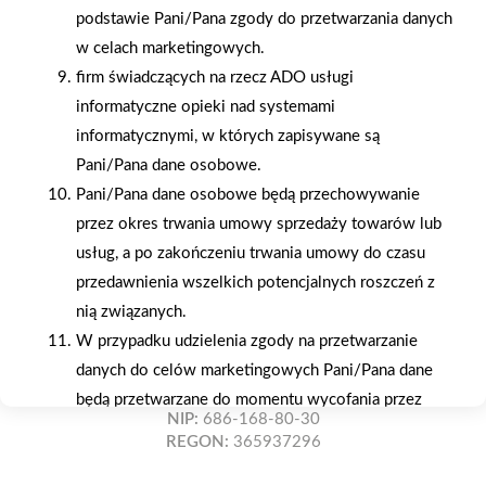
naszych produktów
ratalnym
podstawie Pani/Pana zgody do przetwarzania danych
w celach marketingowych.
firm świadczących na rzecz ADO usługi
informatyczne opieki nad systemami
informatycznymi, w których zapisywane są
Oferujemy zakupy
Zakupy
Pani/Pana dane osobowe.
telefoniczne
na terenie całej Polski
Pani/Pana dane osobowe będą przechowywanie
przez okres trwania umowy sprzedaży towarów lub
usług, a po zakończeniu trwania umowy do czasu
Mrówka Brzozów
przedawnienia wszelkich potencjalnych roszczeń z
ul. Kościuszki 23, 36-200 Brzozów
nią związanych.
Telefon:
13 43 440 20
W przypadku udzielenia zgody na przetwarzanie
E-mail:
mrowka.brzozow@eleo.com.pl
danych do celów marketingowych Pani/Pana dane
będą przetwarzane do momentu wycofania przez
NIP:
686-168-80-30
Panią/Pana zgody na przetwarzanie Pani/Pana
REGON:
365937296
danych.