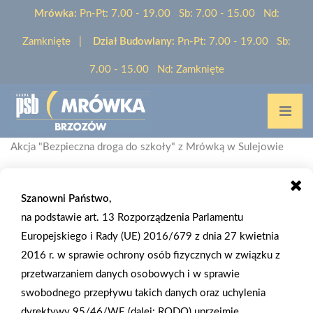
Mrówka:
Pn-Pt: 7.00 - 19.00 Sb: 7.00 - 15.00 Nd:
Zamknięte |
Dział Budowlany:
Pn-Pt: 7.00 - 19.00 Sb:
7.00 - 15.00 Nd: Zamknięte
Home
/
Aktualności
/
Akcja "Bezpieczna droga do szkoły" z Mrówką w Sulejowie
Szanowni Państwo,
na podstawie art. 13 Rozporządzenia Parlamentu
2025-10-13
Europejskiego i Rady (UE) 2016/679 z dnia 27 kwietnia
AKCJA "BEZPIECZNA DROGA DO SZKOŁY"
2016 r. w sprawie ochrony osób fizycznych w związku z
Z MRÓWKĄ W SULEJOWIE
przetwarzaniem danych osobowych i w sprawie
swobodnego przepływu takich danych oraz uchylenia
Mróweczka ze sklepu PSB Mrówka w Sulejowie miała okazję
dyrektywy 95/46/WE (dalej: RODO) uprzejmie