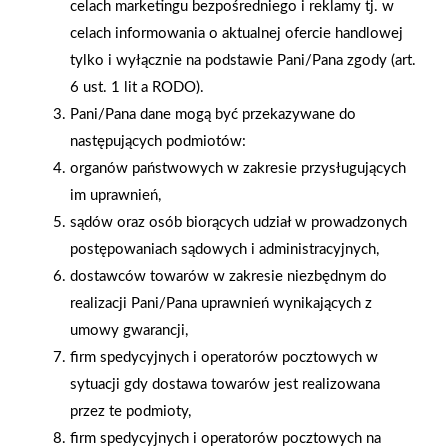
celach marketingu bezpośredniego i reklamy tj. w
celach informowania o aktualnej ofercie handlowej
tylko i wyłącznie na podstawie Pani/Pana zgody (art.
6 ust. 1 lit a RODO).
Pani/Pana dane mogą być przekazywane do
następujących podmiotów:
organów państwowych w zakresie przysługujących
im uprawnień,
2025-12-31
sądów oraz osób biorących udział w prowadzonych
Otwarcie sklepu PSB
postępowaniach sądowych i administracyjnych,
Mrówka w Wyrzysku
dostawców towarów w zakresie niezbędnym do
realizacji Pani/Pana uprawnień wynikających z
umowy gwarancji,
firm spedycyjnych i operatorów pocztowych w
sytuacji gdy dostawa towarów jest realizowana
przez te podmioty,
Gwarancja jakości
Zakupy w systemie
firm spedycyjnych i operatorów pocztowych na