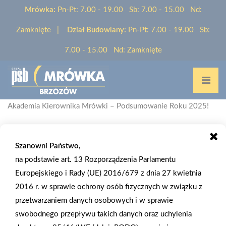
Mrówka:
Pn-Pt: 7.00 - 19.00 Sb: 7.00 - 15.00 Nd:
Zamknięte |
Dział Budowlany:
Pn-Pt: 7.00 - 19.00 Sb:
7.00 - 15.00 Nd: Zamknięte
Home
/
Aktualności
/
Akademia Kierownika Mrówki – Podsumowanie Roku 2025!
Szanowni Państwo,
na podstawie art. 13 Rozporządzenia Parlamentu
2025-12-29
Europejskiego i Rady (UE) 2016/679 z dnia 27 kwietnia
AKADEMIA KIEROWNIKA MRÓWKI –
2016 r. w sprawie ochrony osób fizycznych w związku z
PODSUMOWANIE ROKU 2025!
przetwarzaniem danych osobowych i w sprawie
swobodnego przepływu takich danych oraz uchylenia
Zakończyliśmy 5. Edycję Akademii Kierownika Mrówki 🎓 , a