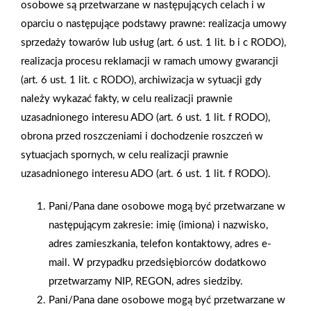
osobowe są przetwarzane w następujących celach i w
oparciu o następujące podstawy prawne: realizacja umowy
sprzedaży towarów lub usług (art. 6 ust. 1 lit. b i c RODO),
realizacja procesu reklamacji w ramach umowy gwarancji
(art. 6 ust. 1 lit. c RODO), archiwizacja w sytuacji gdy
należy wykazać fakty, w celu realizacji prawnie
uzasadnionego interesu ADO (art. 6 ust. 1 lit. f RODO),
obrona przed roszczeniami i dochodzenie roszczeń w
sytuacjach spornych, w celu realizacji prawnie
2026-01-15
2026-01-12
uzasadnionego interesu ADO (art. 6 ust. 1 lit. f RODO).
Grupa PSB Handel S.A.
Zacisze S.A. dołącza do
gra z WOŚP. Powstała
Grupy PSB. Sieć kończy
Pani/Pana dane osobowe mogą być przetwarzane w
firmowa eSkarbonka na
rok strategicznym
następującym zakresie: imię (imiona) i nazwisko,
rzecz gastroenterologii
otwarciem po
dziecięcej
rebrandingu
adres zamieszkania, telefon kontaktowy, adres e-
mail. W przypadku przedsiębiorców dodatkowo
przetwarzamy NIP, REGON, adres siedziby.
Pani/Pana dane osobowe mogą być przetwarzane w