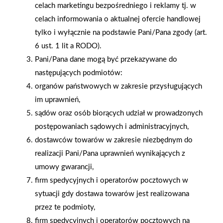
celach marketingu bezpośredniego i reklamy tj. w
celach informowania o aktualnej ofercie handlowej
tylko i wyłącznie na podstawie Pani/Pana zgody (art.
6 ust. 1 lit a RODO).
Pani/Pana dane mogą być przekazywane do
następujących podmiotów:
organów państwowych w zakresie przysługujących
im uprawnień,
sądów oraz osób biorących udział w prowadzonych
postępowaniach sądowych i administracyjnych,
2025-12-31
dostawców towarów w zakresie niezbędnym do
Otwarcie sklepu PSB
realizacji Pani/Pana uprawnień wynikających z
Mrówka w Wyrzysku
umowy gwarancji,
firm spedycyjnych i operatorów pocztowych w
sytuacji gdy dostawa towarów jest realizowana
przez te podmioty,
firm spedycyjnych i operatorów pocztowych na