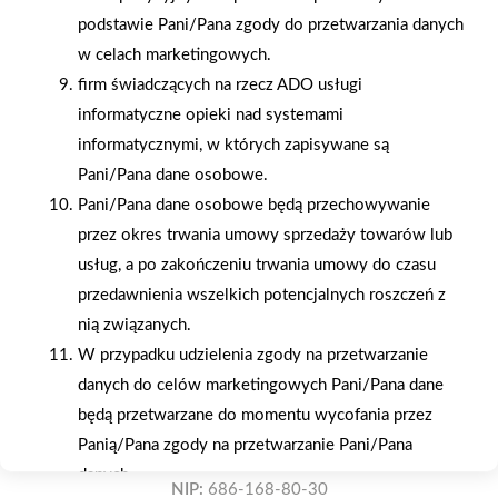
podstawie Pani/Pana zgody do przetwarzania danych
Gwarancja jakości
Zakupy w systemie
w celach marketingowych.
naszych produktów
ratalnym
firm świadczących na rzecz ADO usługi
informatyczne opieki nad systemami
informatycznymi, w których zapisywane są
Pani/Pana dane osobowe.
Pani/Pana dane osobowe będą przechowywanie
Oferujemy zakupy
Zakupy
przez okres trwania umowy sprzedaży towarów lub
telefoniczne
na terenie całej Polski
usług, a po zakończeniu trwania umowy do czasu
przedawnienia wszelkich potencjalnych roszczeń z
nią związanych.
Mrówka Brzozów
ul. Kościuszki 23, 36-200 Brzozów
W przypadku udzielenia zgody na przetwarzanie
danych do celów marketingowych Pani/Pana dane
Telefon:
13 43 440 20
będą przetwarzane do momentu wycofania przez
E-mail:
mrowka.brzozow@eleo.com.pl
Panią/Pana zgody na przetwarzanie Pani/Pana
danych.
NIP:
686-168-80-30