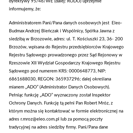
dyrektywy 95/46/WE (dalej: RODO) uprzejmie
tym samym cały cykl szkoleń pracowników sieci w 2025 roku!
informujemy, że:
To był intensywny czas pełen wiedzy, inspiracji i wymiany
doświadczeń . 💡 Jak wyglądał AKM w liczbach? 📌 37 sklepów
Administratorem Pani/Pana danych osobowych jest Eleo-
PSB Mrówka 👥 52 uczestników – kierowników i liderów 📚 5
Budmax Andrzej Bieńczak i Wspólnicy, Spółka Jawna z
spotkań dwutygodniowych ☕ Mnóstwo ciastek, kawy i…
siedzibą w Brzozowie, adres: ul. T. Kościuszki 23, 36- 200
najlepsze relacje! Zaangażowanie, energia i otwartość na
Brzozów, wpisana do Rejestru przedsiębiorców Krajowego
rozwój uczestników pokazują, że wspólnie budujemy
Rejestru Sądowego prowadzonego przez Sąd Rejonowy w
społeczność liderów, którzy realnie zmieniają oblicze naszej
Rzeszowie XII Wydział Gospodarczy Krajowego Rejestru
sieci. 💪
Sądowego pod numerem KRS: 0000648773, NIP:
6861688030, REGON: 365937296; dalej określana
AKTUALNOŚCI
mianem „ADO” (Administrator Danych Osobowych).
Pełniąc funkcję „ADO” wyznaczony został Inspektor
Ochrony Danych. Funkcję tą pełni Pan Robert Mróz, z
którym można się kontaktować w formie elektronicznej na
adres r.mroz@eleo.com.pl lub za pomocą poczty
tradycyjnej na adres siedziby firmy. Pani/Pana dane