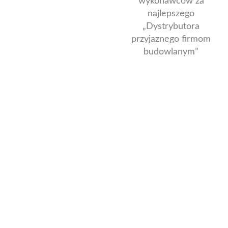
wykonawców za
najlepszego
„Dystrybutora
przyjaznego firmom
budowlanym”