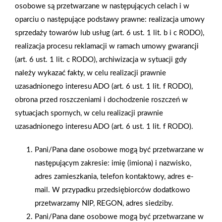
osobowe są przetwarzane w następujących celach i w
oparciu o następujące podstawy prawne: realizacja umowy
sprzedaży towarów lub usług (art. 6 ust. 1 lit. b i c RODO),
realizacja procesu reklamacji w ramach umowy gwarancji
(art. 6 ust. 1 lit. c RODO), archiwizacja w sytuacji gdy
2024-05-24
2024-05-23
należy wykazać fakty, w celu realizacji prawnie
30-lecie firmy GIPS
Plany oraz nowy format
BUD z Torunia
sklepów PSB Mrówka
uzasadnionego interesu ADO (art. 6 ust. 1 lit. f RODO),
Express
obrona przed roszczeniami i dochodzenie roszczeń w
sytuacjach spornych, w celu realizacji prawnie
uzasadnionego interesu ADO (art. 6 ust. 1 lit. f RODO).
Pani/Pana dane osobowe mogą być przetwarzane w
następującym zakresie: imię (imiona) i nazwisko,
adres zamieszkania, telefon kontaktowy, adres e-
mail. W przypadku przedsiębiorców dodatkowo
przetwarzamy NIP, REGON, adres siedziby.
Pani/Pana dane osobowe mogą być przetwarzane w