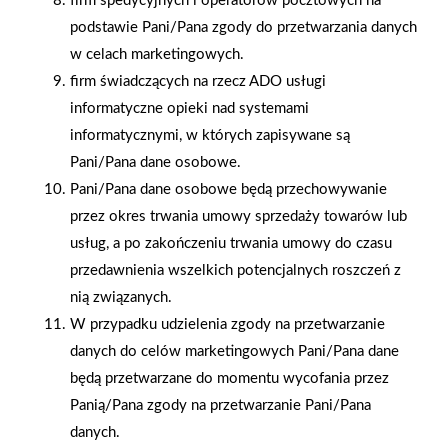
firm spedycyjnych i operatorów pocztowych na
podstawie Pani/Pana zgody do przetwarzania danych
w celach marketingowych.
firm świadczących na rzecz ADO usługi
informatyczne opieki nad systemami
2024-05-21
2024-05-20
informatycznymi, w których zapisywane są
Grupa PSB otrzymała
Śniadanie dla
Pani/Pana dane osobowe.
tytuł „Ambasadora
wykonawców w
Pani/Pana dane osobowe będą przechowywanie
Polskiej Gospodarki”
Mrówce Grodzisk
przez okres trwania umowy sprzedaży towarów lub
Mazowiecki z firmą
usług, a po zakończeniu trwania umowy do czasu
Franspol
przedawnienia wszelkich potencjalnych roszczeń z
nią związanych.
W przypadku udzielenia zgody na przetwarzanie
danych do celów marketingowych Pani/Pana dane
będą przetwarzane do momentu wycofania przez
Panią/Pana zgody na przetwarzanie Pani/Pana
danych.