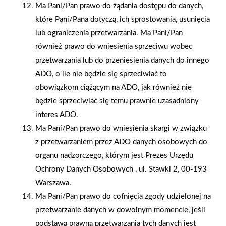
Ma Pani/Pan prawo do żądania dostępu do danych,
które Pani/Pana dotyczą, ich sprostowania, usunięcia
lub ograniczenia przetwarzania. Ma Pani/Pan
również prawo do wniesienia sprzeciwu wobec
przetwarzania lub do przeniesienia danych do innego
ADO, o ile nie będzie się sprzeciwiać to
2024-05-11
2024-04-29
obowiązkom ciążącym na ADO, jak również nie
Festyn rodzinny w
Nowoczesny salon
będzie sprzeciwiać się temu prawnie uzasadniony
sklepie PSB Mrówka w
sprzedażowy PSB
interes ADO.
Grodzisku Mazowieckim
PROFI Polbudrol-Bis w
Ma Pani/Pan prawo do wniesienia skargi w związku
Starachowicach
z przetwarzaniem przez ADO danych osobowych do
organu nadzorczego, którym jest Prezes Urzędu
Ochrony Danych Osobowych , ul. Stawki 2, 00-193
Warszawa.
Ma Pani/Pan prawo do cofnięcia zgody udzielonej na
przetwarzanie danych w dowolnym momencie, jeśli
podstawą prawną przetwarzania tych danych jest