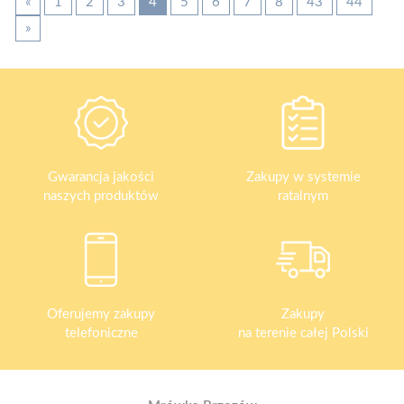
«
1
2
3
4
5
6
7
8
43
44
»
Gwarancja jakości
Zakupy w systemie
naszych produktów
ratalnym
Oferujemy zakupy
Zakupy
telefoniczne
na terenie całej Polski