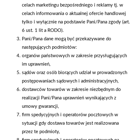
celach marketingu bezpośredniego i reklamy tj. w
celach informowania o aktualnej ofercie handlowej
tylko i wyłącznie na podstawie Pani/Pana zgody (art.
6 ust. 1 lit a RODO).
2024-05-22
2024-05-22
Pani/Pana dane mogą być przekazywane do
Otwarcie nowej
Firma Dombud z
następujących podmiotów:
placówki PSB PROFI w
Koluszek otrzymała
organów państwowych w zakresie przysługujących
Tuchowie
Diament Forbesa
im uprawnień,
sądów oraz osób biorących udział w prowadzonych
postępowaniach sądowych i administracyjnych,
dostawców towarów w zakresie niezbędnym do
realizacji Pani/Pana uprawnień wynikających z
umowy gwarancji,
firm spedycyjnych i operatorów pocztowych w
sytuacji gdy dostawa towarów jest realizowana
przez te podmioty,