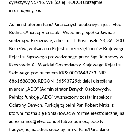
dyrektywy 95/46/WE (dalej: RODO) uprzejmie
informujemy, że:
2024-06-03
2024-06-03
Administratorem Pani/Pana danych osobowych jest Eleo-
Grupa Polbudrol w
Grupa Polbudrol
Budmax Andrzej Bieńczak i Wspólnicy, Spółka Jawna z
gronie najszybciej
wyróżniona w
siedzibą w Brzozowie, adres: ul. T. Kościuszki 23, 36- 200
rozwijających się firm w
prestiżowym rankingu
Brzozów, wpisana do Rejestru przedsiębiorców Krajowego
Polsce – Diamenty
Diamenty Forbes 2024
Rejestru Sądowego prowadzonego przez Sąd Rejonowy w
Forbes 2024
Rzeszowie XII Wydział Gospodarczy Krajowego Rejestru
Sądowego pod numerem KRS: 0000648773, NIP:
6861688030, REGON: 365937296; dalej określana
mianem „ADO” (Administrator Danych Osobowych).
Pełniąc funkcję „ADO” wyznaczony został Inspektor
Ochrony Danych. Funkcję tą pełni Pan Robert Mróz, z
którym można się kontaktować w formie elektronicznej na
adres r.mroz@eleo.com.pl lub za pomocą poczty
tradycyjnej na adres siedziby firmy. Pani/Pana dane