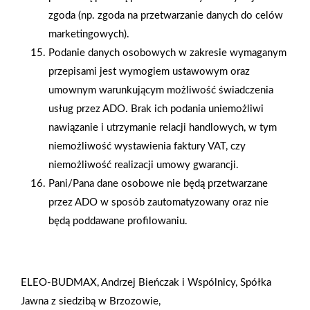
zgoda (np. zgoda na przetwarzanie danych do celów
marketingowych).
Podanie danych osobowych w zakresie wymaganym
przepisami jest wymogiem ustawowym oraz
umownym warunkującym możliwość świadczenia
usług przez ADO. Brak ich podania uniemożliwi
nawiązanie i utrzymanie relacji handlowych, w tym
2024-04-29
2024-04-26
niemożliwość wystawienia faktury VAT, czy
Informacja o publikacji
Pierwszy w Polsce sklep
niemożliwość realizacji umowy gwarancji.
ogłoszenia w Monitorze
PSB Mrówka Express
Pani/Pana dane osobowe nie będą przetwarzane
Sądowym i
przez ADO w sposób zautomatyzowany oraz nie
Gospodarczym
będą poddawane profilowaniu.
ELEO-BUDMAX, Andrzej Bieńczak i Wspólnicy, Spółka
Jawna z siedzibą w Brzozowie,